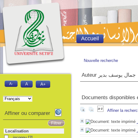
Accueil
Nouvelle recherche
Auteur جمال يوسف بدير
A-
A
A+
Documents disponibles éc
Affiner la recher
Affiner ou comparer
Localisation
inconnu
inconnu
[2]