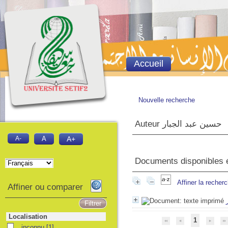
Accueil
Nouvelle recherche
Auteur حسين عبد الجبار
A-
A
A+
Documents disponibles éc
Affiner la recher
Affiner ou comparer
Localisation
1
inconnu
inconnu
[1]