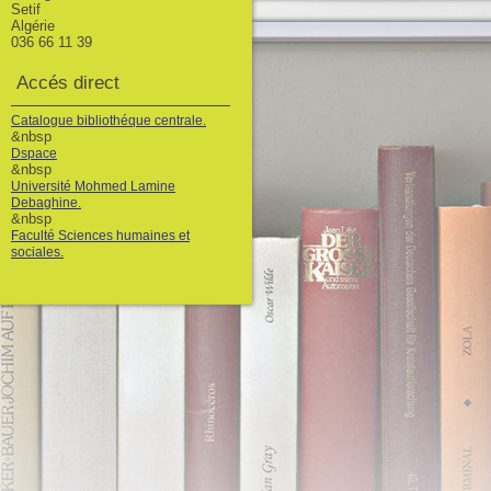
Setif
Algérie
036 66 11 39
Accés direct
Catalogue bibliothéque centrale.
&nbsp
Dspace
&nbsp
Université Mohmed Lamine
Debaghine.
&nbsp
Faculté Sciences humaines et
sociales.